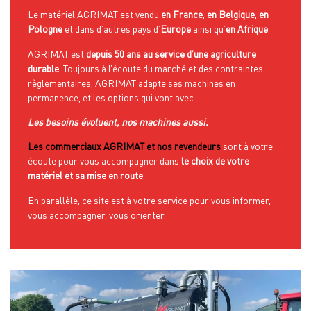
Le matériel AGRIMAT est vendu
en France
,
en Belgique
,
en
Pologne
et dans d’autres pays d’
Europe
ainsi qu’
en Afrique
.
AGRIMAT est
depuis 50 ans au service d’une agriculture
durable
. Toujours à l’écoute du marché et des contraintes
règlementaires, AGRIMAT adapte ses machines en
permanence, et les options qui vont avec.
Les besoins évoluent, nos machines aussi.
Les commerciaux AGRIMAT et nos revendeurs
sont à votre
écoute pour vous accompagner dans
le choix de votre
matériel et sa mise en route
.
En parallèle, ce site est à votre service pour vous informer,
vous accompagner, vous orienter.