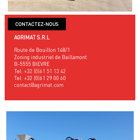
CONTACTEZ-NOUS
AGRIMAT S.R.L
Route de Bouillon 148/1
Zoning industriel de Baillamont
B-5555 BIEVRE
Tel:
+32 (0)61 51 13 42
Tel: +32 (0)61 29 00 60
contact@agrimat.com