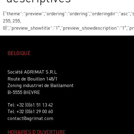
{“theme”:”preview”,”ordering”:”ordering”,”orderingdir”:”asc
255, 255,
0)”,”preview_showtitle”:”1″,”preview_showdescription”:”1″,”
BELGIQUE
Société AGRIMAT S.R.L
Route de Bouillon 148/1
Zoning industriel de Baillamont
B-5555 BIEVRE
Tel:
+32 (0)61 51 13 42
Tel: +32 (0)61 29 00 60
contact@agrimat.com
HORAIRES D'OUVERTURE